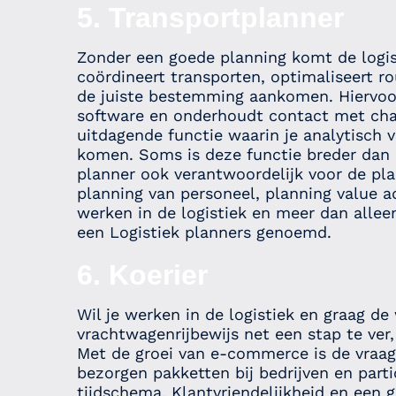
5. Transportplanner
Zonder een goede planning komt de logist
coördineert transporten, optimaliseert r
de juiste bestemming aankomen. Hiervoor 
software en onderhoudt contact met chauf
uitdagende functie waarin je analytisch
komen. Soms is deze functie breder dan a
planner ook verantwoordelijk voor de pla
planning van personeel, planning value a
werken in de logistiek en meer dan alle
een Logistiek planners genoemd.
6. Koerier
Wil je werken in de logistiek en graag de
vrachtwagenrijbewijs net een stap te ver,
Met de groei van e-commerce is de vraag
bezorgen pakketten bij bedrijven en part
tijdschema. Klantvriendelijkheid en een g