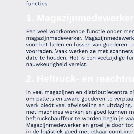
functies.
1. Magazijnmedewerker
Een veel voorkomende functie onder mens
magazijnmedewerker. Magazijnmedewerkers
voor het laden en lossen van goederen, o
voorraden. Vaak werken ze met scanners
date te houden. Het is een veelzijdige fu
nauwkeurigheid vereist.
2. Heftruck- en reachtr
In veel magazijnen en distributiecentra z
om pallets en zware goederen te verplaats
werk biedt veel afwisseling en uitdaging.
met machines werken en goed kunnen m
heftruckchauffeur te worden begin je va
Magazijnmedewerker en groei je door tot
in de logistiek goed met elkaar combinere