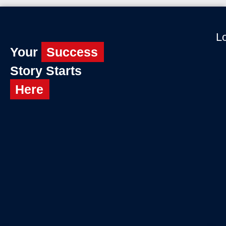
Lo
Your
Success
Story Starts
Here