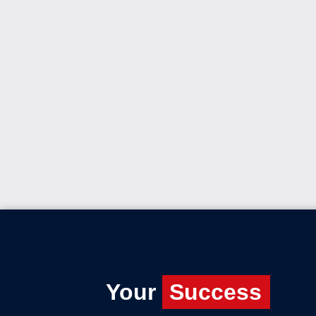
Your
Success