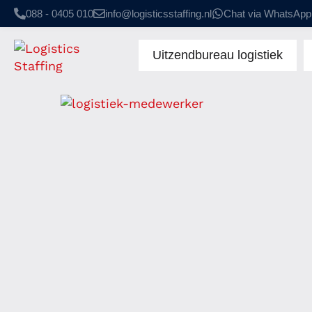
088 - 0405 010
info@logisticsstaffing.nl
Chat via WhatsApp
Uitzendbureau logistiek