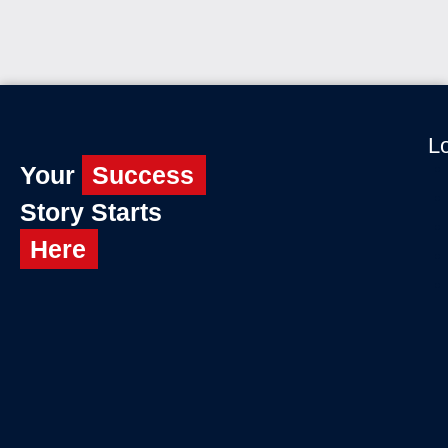
Lo
Your
Success
Story Starts
Here