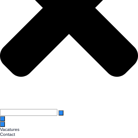
Search
this
site
Vacatures
Contact