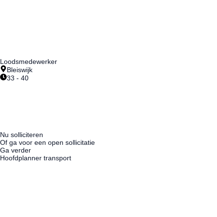
€3000 - €3800 per maand
Loodsmedewerker
Bleiswijk
33 - 40
€2600 - €3000 per maand
Nu solliciteren
Of ga voor een open sollicitatie
Ga verder
Hoofdplanner transport
Geinteresseerd geworden?
Wacht dan niet langer en