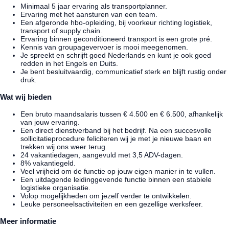
Minimaal 5 jaar ervaring als transportplanner.
Ervaring met het aansturen van een team.
Een afgeronde hbo-opleiding, bij voorkeur richting logistiek,
transport of supply chain.
Ervaring binnen geconditioneerd transport is een grote pré.
Kennis van groupagevervoer is mooi meegenomen.
Je spreekt en schrijft goed Nederlands en kunt je ook goed
redden in het Engels en Duits.
Je bent besluitvaardig, communicatief sterk en blijft rustig onder
druk.
Wat wij bieden
Een bruto maandsalaris tussen € 4.500 en € 6.500, afhankelijk
van jouw ervaring.
Een direct dienstverband bij het bedrijf. Na een succesvolle
sollicitatieprocedure feliciteren wij je met je nieuwe baan en
trekken wij ons weer terug.
24 vakantiedagen, aangevuld met 3,5 ADV-dagen.
8% vakantiegeld.
Veel vrijheid om de functie op jouw eigen manier in te vullen.
Een uitdagende leidinggevende functie binnen een stabiele
logistieke organisatie.
Volop mogelijkheden om jezelf verder te ontwikkelen.
Leuke personeelsactiviteiten en een gezellige werksfeer.
Meer informatie