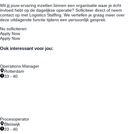
Wil jij jouw ervaring inzetten binnen een organisatie waar je écht
invloed hebt op de dagelijkse operatie? Solliciteer direct of neem
contact op met Logistics Staffing. We vertellen je graag meer over
deze uitdagende functie tijdens een persoonlijk gesprek.
Nu solliciteren
Apply Now
Apply Now
Ook interessant voor jou:
Operations Manager
Rotterdam
33 - 40
€5000 - €6000 per maand
Procesoperator
Bleiswijk
33 - 40