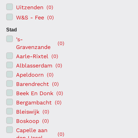
Uitzenden
(
0
)
W&S - Fee
(
0
)
Stad
’s-
(
0
)
Gravenzande
Aarle-Rixtel
(
0
)
Alblasserdam
(
0
)
Apeldoorn
(
0
)
Barendrecht
(
0
)
Beek En Donk
(
0
)
Bergambacht
(
0
)
Bleiswijk
(
0
)
Boskoop
(
0
)
Capelle aan
(
0
)
den IJssel