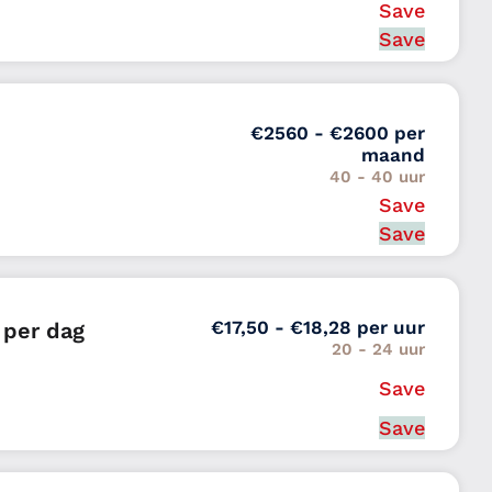
Save
Van 2 tot 5 jaar
land
Save
€2560 - €2600 per
maand
40 - 40 uur
Save
Van 1 tot 2 jaar
d
Save
€17,50 - €18,28 per uur
 per dag
20 - 24 uur
Save
Van 1 tot 2 jaar
-Holland
Save