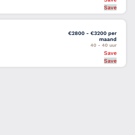
Van 0 tot 1 jaar
Holland
Save
€2800 - €3200 per
maand
40 - 40 uur
Save
Van 2 tot 5 jaar
d
Save