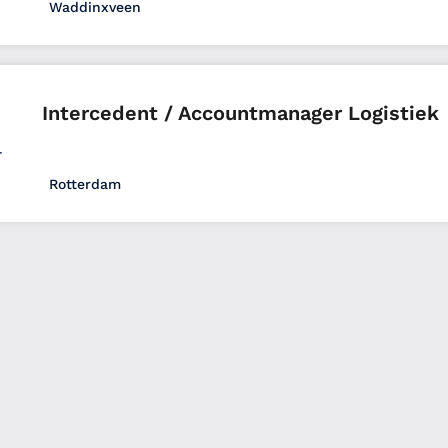
Waddinxveen
Logistiek
VMBO
Uitzenden
Full time
Zuid-
Intercedent / Accountmanager Logistiek
Rotterdam
Overige
HBO
W&S - Fee
Full time
Zuid-Hollan