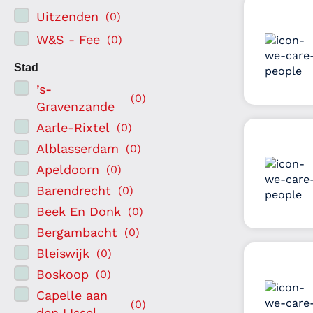
Uitzenden
(
0
)
W&S - Fee
(
0
)
Stad
’s-
(
0
)
Gravenzande
Aarle-Rixtel
(
0
)
Alblasserdam
(
0
)
Apeldoorn
(
0
)
Barendrecht
(
0
)
Beek En Donk
(
0
)
Bergambacht
(
0
)
Bleiswijk
(
0
)
Boskoop
(
0
)
Capelle aan
(
0
)
den IJssel