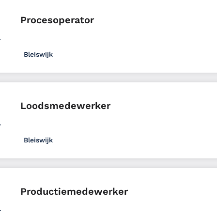
Procesoperator
Bleiswijk
Productie
MBO
Uitzenden
Full time
Zuid-Hollan
Loodsmedewerker
Bleiswijk
Logistiek
VMBO
Uitzenden
Full time
Zuid-Holla
Productiemedewerker