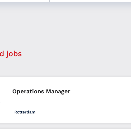
d jobs
Operations Manager
Rotterdam
Logistiek Office
HBO
W&S - Fee
Full time
Zui