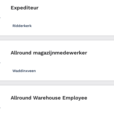
Expediteur
Ridderkerk
Logistiek Office
MBO
W&S - Fee
Full time
Zui
Allround magazijnmedewerker
Waddinxveen
Logistiek
VMBO
Uitzenden
Full time
Zuid-
Allround Warehouse Employee