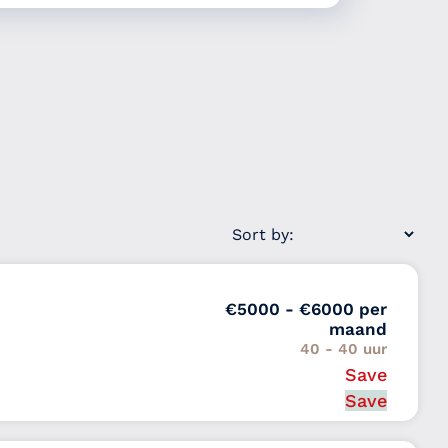
€5000 - €6000 per
maand
40 - 40 uur
Save
Van 2 tot 5 jaar
d-Holland
Save